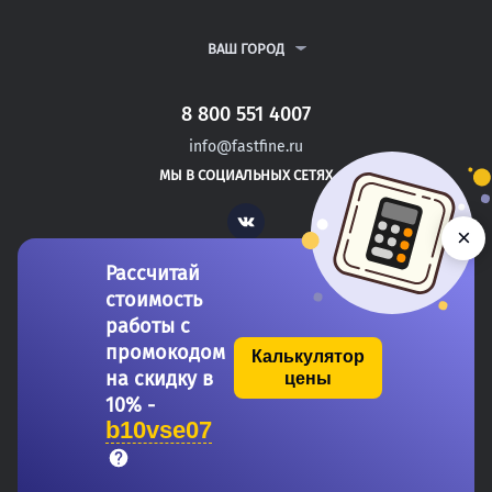
ВСЕ УСЛУГИ
ПУБЛИЧНАЯ ОФЕРТА
О КОМПАНИИ
ПОЛИТИКА КОНФИДЕНЦИАЛЬНОСТИ
КОНТАКТЫ
ВАШ ГОРОД
АВТОРАМ
МОСКВА
САНКТ-ПЕТЕРБУРГ
8 800 551 4007
СЕВАСТОПОЛЬ
info@fastfine.ru
ЛИВНЫ
МЫ В СОЦИАЛЬНЫХ СЕТЯХ
МЦЕНСК
Vk
×
Рассчитай
стоимость
работы с
промокодом
Калькулятор
на скидку в
цены
Copyright 2011-2026 FastFine.ru
10% -
b10vse07
Общество с ограниченной ответственностью «Форстад» ОГРН: 1137746693457 ИНН/КПП:
7710944817/775101001