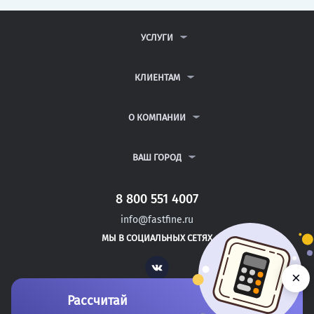
УСЛУГИ
КОНТРОЛЬНЫЕ РАБОТЫ
ДИПЛОМНЫЕ РАБОТЫ
КЛИЕНТАМ
КУРСОВЫЕ РАБОТЫ
АНТИПЛАГИАТ
РЕФЕРАТЫ
ВОПРОСЫ И ОТВЕТЫ
О КОМПАНИИ
ВСЕ УСЛУГИ
ПУБЛИЧНАЯ ОФЕРТА
О КОМПАНИИ
ПОЛИТИКА КОНФИДЕНЦИАЛЬНОСТИ
КОНТАКТЫ
ВАШ ГОРОД
АВТОРАМ
МОСКВА
САНКТ-ПЕТЕРБУРГ
8 800 551 4007
СЕВАСТОПОЛЬ
info@fastfine.ru
ЛИВНЫ
МЫ В СОЦИАЛЬНЫХ СЕТЯХ
МЦЕНСК
Vk
×
Рассчитай