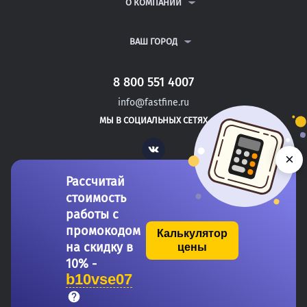
ВОПРОСЫ И ОТВЕТЫ
О КОМПАНИИ
ВСЕ УСЛУГИ
ПУБЛИЧНАЯ ОФЕРТА
О КОМПАНИИ
ПОЛИТИКА КОНФИДЕНЦИАЛЬНОСТИ
КОНТАКТЫ
ВАШ ГОРОД
АВТОРАМ
МОСКВА
САНКТ-ПЕТЕРБУРГ
8 800 551 4007
СЕВАСТОПОЛЬ
info@fastfine.ru
ЛИВНЫ
МЫ В СОЦИАЛЬНЫХ СЕТЯХ
МЦЕНСК
Vk
×
Рассчитай
стоимость
работы с
промокодом
Калькулятор
на скидку в
цены
Copyright 2011-2026 FastFine.ru
10% -
b10vse07
Общество с ограниченной ответственностью «Форстад» ОГРН: 1137746693457 ИНН/КПП: