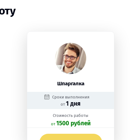
оту
Шпаргалка
Сроки выполнения
1 дня
от
Стоимость работы
1500 рублей
oт