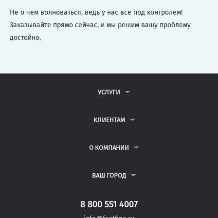
Не о чем волноваться, ведь у нас все под контролем!
Заказывайте прямо сейчас, и мы решим вашу проблему
достойно.
УСЛУГИ
КОНТРОЛЬНЫЕ РАБОТЫ
ДИПЛОМНЫЕ РАБОТЫ
КЛИЕНТАМ
КУРСОВЫЕ РАБОТЫ
АНТИПЛАГИАТ
РЕФЕРАТЫ
ВОПРОСЫ И ОТВЕТЫ
О КОМПАНИИ
ВСЕ УСЛУГИ
ПУБЛИЧНАЯ ОФЕРТА
О КОМПАНИИ
ПОЛИТИКА КОНФИДЕНЦИАЛЬНОСТИ
КОНТАКТЫ
ВАШ ГОРОД
АВТОРАМ
МОСКВА
САНКТ-ПЕТЕРБУРГ
8 800 551 4007
СЕВАСТОПОЛЬ