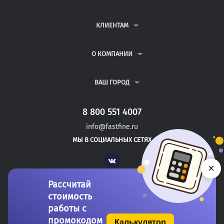
КОНТРОЛЬНЫЕ РАБОТЫ
ДИПЛОМНЫЕ РАБОТЫ
КЛИЕНТАМ
КУРСОВЫЕ РАБОТЫ
АНТИПЛАГИАТ
РЕФЕРАТЫ
ВОПРОСЫ И ОТВЕТЫ
О КОМПАНИИ
ВСЕ УСЛУГИ
ПУБЛИЧНАЯ ОФЕРТА
О КОМПАНИИ
ПОЛИТИКА КОНФИДЕНЦИАЛЬНОСТИ
КОНТАКТЫ
ВАШ ГОРОД
АВТОРАМ
МОСКВА
САНКТ-ПЕТЕРБУРГ
8 800 551 4007
СЕВАСТОПОЛЬ
info@fastfine.ru
ЛИВНЫ
МЫ В СОЦИАЛЬНЫХ СЕТЯХ
МЦЕНСК
Vk
×
Рассчитай
стоимость
работы с
промокодом
Калькулятор